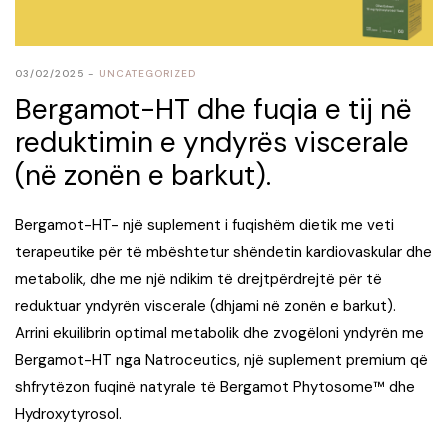
03/02/2025
UNCATEGORIZED
Bergamot-HT dhe fuqia e tij në
reduktimin e yndyrës viscerale
(në zonën e barkut).
Bergamot-HT- një suplement i fuqishëm dietik me veti
terapeutike për të mbështetur shëndetin kardiovaskular dhe
metabolik, dhe me një ndikim të drejtpërdrejtë për të
reduktuar yndyrën viscerale (dhjami në zonën e barkut).
Arrini ekuilibrin optimal metabolik dhe zvogëloni yndyrën me
Bergamot-HT nga Natroceutics, një suplement premium që
shfrytëzon fuqinë natyrale të Bergamot Phytosome™️ dhe
Hydroxytyrosol.