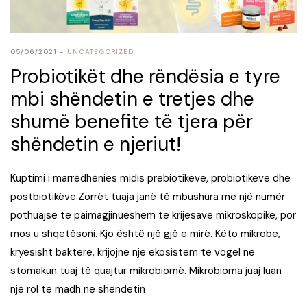
05/06/2021
UNCATEGORIZED
Probiotikët dhe rëndësia e tyre
mbi shëndetin e tretjes dhe
shumë benefite të tjera për
shëndetin e njeriut!
Kuptimi i marrëdhënies midis prebiotikëve, probiotikëve dhe
postbiotikëve.Zorrët tuaja janë të mbushura me një numër
pothuajse të paimagjinueshëm të krijesave mikroskopike, por
mos u shqetësoni. Kjo është një gjë e mirë. Këto mikrobe,
kryesisht baktere, krijojnë një ekosistem të vogël në
stomakun tuaj të quajtur mikrobiomë. Mikrobioma juaj luan
një rol të madh në shëndetin