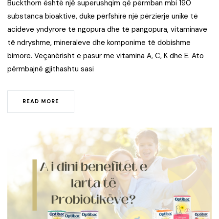
Buckthorn është një superushqim që përmban mbi 190
substanca bioaktive, duke përfshirë një përzierje unike të
acideve yndyrore të ngopura dhe të pangopura, vitaminave
të ndryshme, mineraleve dhe komponime të dobishme
bimore. Veçanërisht e pasur me vitamina A, C, K dhe E. Ato
përmbajnë gjithashtu sasi
READ MORE