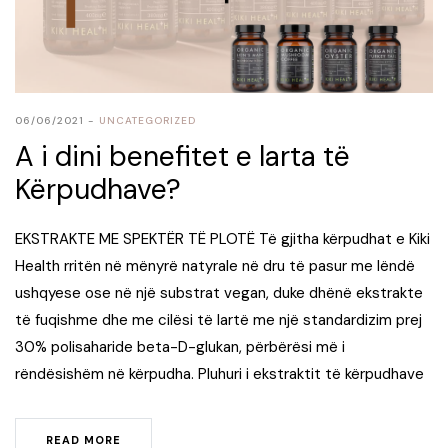
06/06/2021
UNCATEGORIZED
A i dini benefitet e larta të
Kërpudhave?
EKSTRAKTE ME SPEKTËR TË PLOTË Të gjitha kërpudhat e Kiki
Health rritën në mënyrë natyrale në dru të pasur me lëndë
ushqyese ose në një substrat vegan, duke dhënë ekstrakte
të fuqishme dhe me cilësi të lartë me një standardizim prej
30% polisaharide beta-D-glukan, përbërësi më i
rëndësishëm në kërpudha. Pluhuri i ekstraktit të kërpudhave
READ MORE