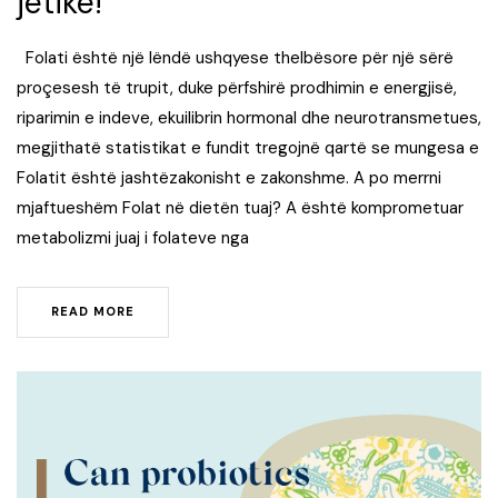
jetike!
Folati është një lëndë ushqyese thelbësore për një sërë
proçesesh të trupit, duke përfshirë prodhimin e energjisë,
riparimin e indeve, ekuilibrin hormonal dhe neurotransmetues,
megjithatë statistikat e fundit tregojnë qartë se mungesa e
Folatit është jashtëzakonisht e zakonshme. A po merrni
mjaftueshëm Folat në dietën tuaj? A është komprometuar
metabolizmi juaj i folateve nga
READ MORE