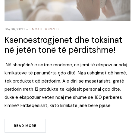
05/06/2021
UNCATEGORIZED
Ksenoestrogjenet dhe toksinat
në jetën tonë të përditshme!
Në shoqërinë e sotme moderne, ne jemi të ekspozuar ndaj
kimikateve të panumërta çdo ditë. Nga ushqimet që hamë,
tek produktet që përdorim. A e dini se mesatarisht, gratë
përdorin rreth 12 produkte të kujdesit personal çdo ditë,
duke e ekspozuar veten ndaj më shumë se 160 përbërës
kimikë?​ Fatkeqësisht, këto kimikate janë bërë pjesë
READ MORE