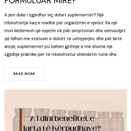
FORMULUAR MIRË?
A jeni duke i zgjedhur siç duhet suplementet? Një
mbështetje kaq e madhe për organizmin e njeriut. Ka një
mori kërkimesh që nxjerrin në pah simptomat dhe sëmundjet
që lidhen me statusin e dobët të ushqyerjes, dhe për këtë
arsye, suplementet po bëhen gjithnjë e më shumë një
zgjidhje praktike për të mbështetur shëndetin tonë dhe
READ MORE