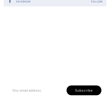
FACEBOOK
FOLLOW
Rreth Nesh
Etika jonë
Program besnikërie
Subscribe