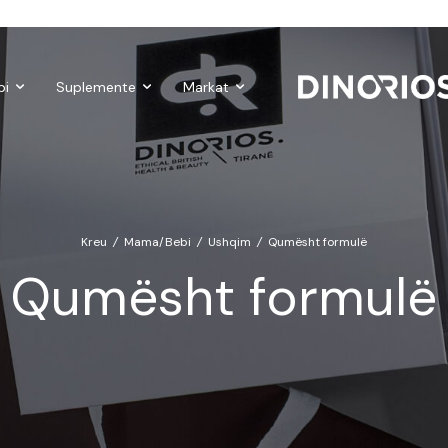
Gift Cards
Make-up
Nutropics
Biomagnetë
Enë dhe
bi
Suplemente
Markat
Kreu
/
Mama/Bebi
/
Ushqim
/
Qumësht formulë
Qumësht formulë