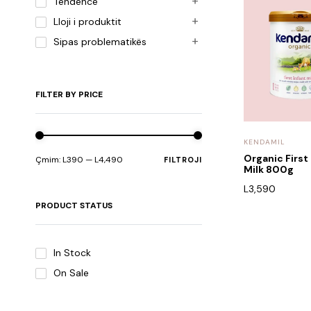
Tendencë
Lloji i produktit
Sipas problematikës
FILTER BY PRICE
KENDAMIL
Organic First 
Çmim:
L390
—
L4,490
FILTROJI
Milk 800g
L
3,590
PRODUCT STATUS
In Stock
On Sale