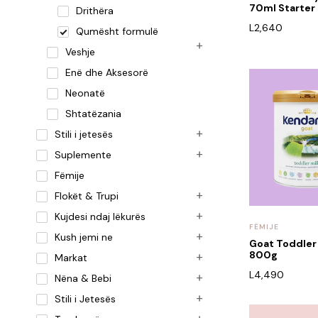
70ml Starter
Drithëra
L
2,640
Qumësht formulë
Veshje
Enë dhe Aksesorë
Neonatë
Shtatëzania
Stili i jetesës
Suplemente
Fëmije
Flokët & Trupi
Kujdesi ndaj lëkurës
FËMIJE
Kush jemi ne
Goat Toddler
800g
Markat
L
4,490
Nëna & Bebi
Stili i Jetesës