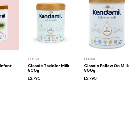
FËMIJE
FËMIJE
Infant
Classic Toddler Milk
Classic Follow On Milk
800g
800g
L
2,790
L
2,790