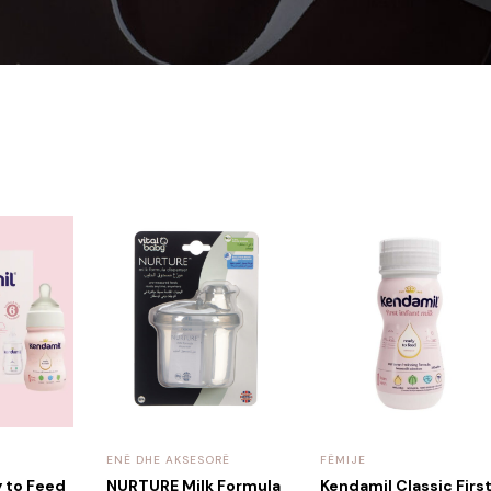
ENË DHE AKSESORË
FËMIJE
y to Feed
NURTURE Milk Formula
Kendamil Classic Firs