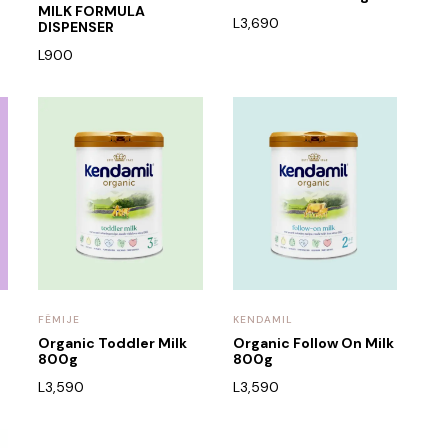
MILK FORMULA
L
3,690
DISPENSER
L
900
FËMIJE
KENDAMIL
Organic Toddler Milk
Organic Follow On Milk
800g
800g
L
3,590
L
3,590