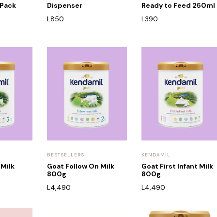
 Pack
Dispenser
Ready to Feed 250ml
L
850
L
390
BESTSELLERS
KENDAMIL
 Milk
Goat Follow On Milk
Goat First Infant Milk
800g
800g
L
4,490
L
4,490