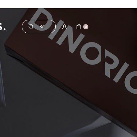
 aksesorë
Pre dhe probiotikë
0