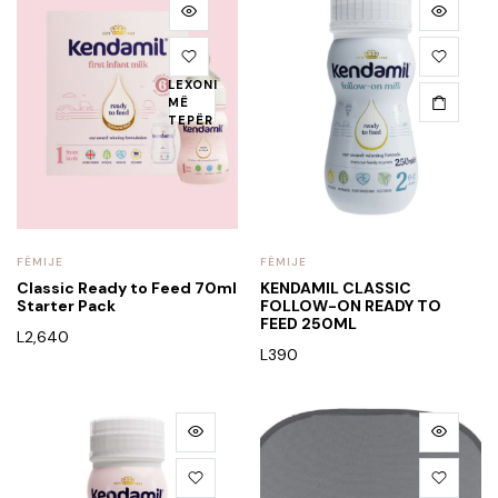
LEXONI
MË
TEPËR
FËMIJE
FËMIJE
Classic Ready to Feed 70ml
KENDAMIL CLASSIC
Starter Pack
FOLLOW-ON READY TO
FEED 250ML
L
2,640
L
390