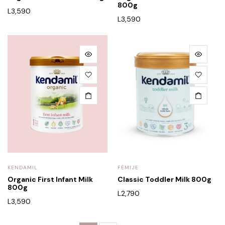
800g
L
3,590
L
3,590
KENDAMIL
FËMIJE
Organic First Infant Milk
Classic Toddler Milk 800g
800g
L
2,790
L
3,590