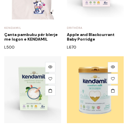
KENDAMIL
DRITHËRA
Çanta pambuku për blerje
Apple and Blackcurrant
me logon e KENDAMIL
Baby Porridge
L
500
L
670