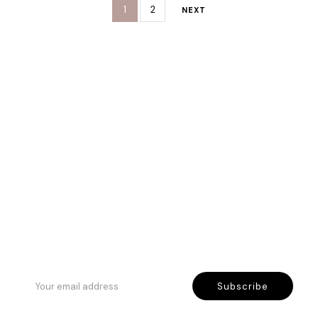
1
2
NEXT
Rreth Nesh
Etika jonë
Program besnikërie
Subscribe