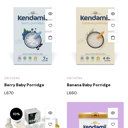
DRITHËRA
DRITHËRA
Berry Baby Porridge
Banana Baby Porridge
L
670
L
660
10%