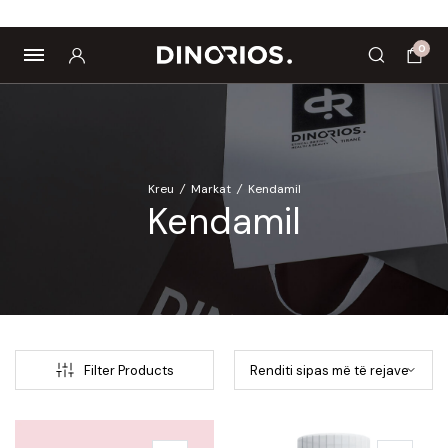
Biomagnetë
Enë dhe aksesorë
Pre dhe probiotikë
0
Kreu
/
Markat
/
Kendamil
Kendamil
Filter Products