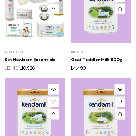
EKSLUZIVE
FËMIJE
Set Newborn Essentials
Goat Toddler Milk 800g
L
12,140
L
10,926
L
4,490