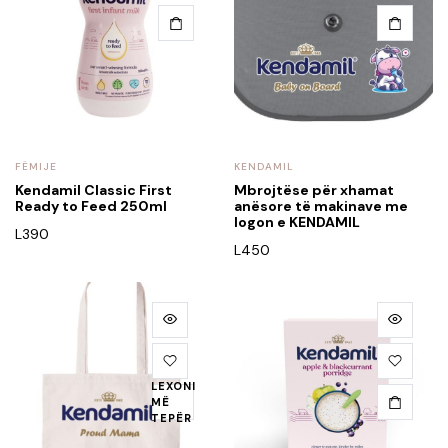
FËMIJE
KENDAMIL
Kendamil Classic First
Mbrojtëse për xhamat
Ready to Feed 250ml
anësore të makinave me
logon e KENDAMIL
L
390
L
450
LEXONI
MË
TEPËR