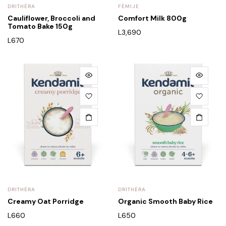
DRITHËRA
FËMIJE
Cauliflower, Broccoli and
Comfort Milk 800g
Tomato Bake 150g
L
3,690
L
670
DRITHËRA
DRITHËRA
Creamy Oat Porridge
Organic Smooth Baby Rice
L
660
L
650