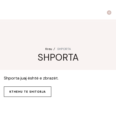
utropics
Biomagnetë
Enë dhe aksesorë
Pre dhe probiotikë
0
Kreu
/
SHPORTA
SHPORTA
Shporta juaj është e zbrazët.
KTHEHU TE SHITORJA