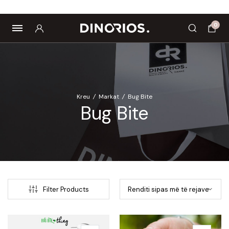
pics
Biomagnetë
Enë dhe aksesorë
Pre dhe probiotikë
0
Kreu
/
Markat
/
Bug Bite
Bug Bite
Filter Products