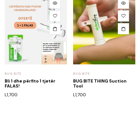
BUG BITE
BUG BITE
Bli 1 dhe përfito 1 tjetër
BUG BITE THING Suction
FALAS!
Tool
L
1,700
L
1,700
Rreth Nesh