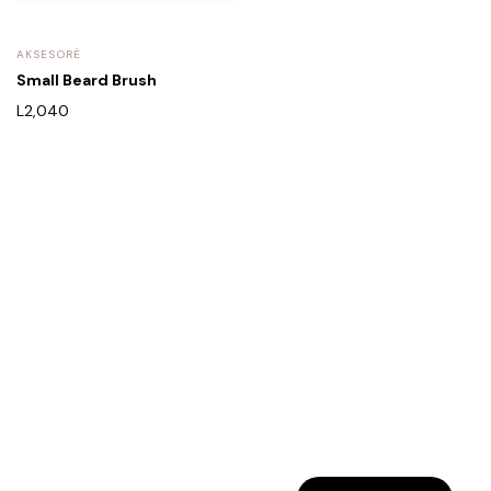
AKSESORË
Small Beard Brush
L
2,040
Rreth Nesh
Etika jonë
Program besnikërie