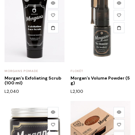
MORGANS POMADE
FLOKËT
Morgan’s Exfoliating Scrub
Morgan’s Volume Powder (5
(100 ml)
g)
L
2,040
L
2,100