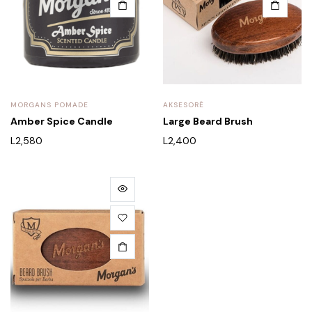
MORGANS POMADE
AKSESORË
Amber Spice Candle
Large Beard Brush
L
2,580
L
2,400