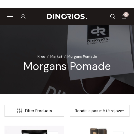
ropics
Biomagnetë
Enë dhe aksesorë
Pre dhe probiotikë
0
Kreu
/
Markat
/
Morgans Pomade
Morgans Pomade
Filter Products