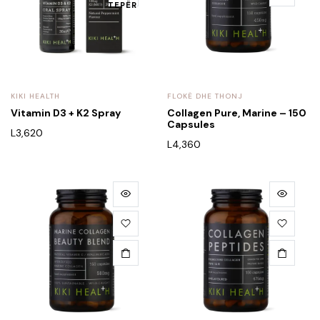
TEPËR
KIKI HEALTH
FLOKË DHE THONJ
Vitamin D3 + K2 Spray
Collagen Pure, Marine – 150
Capsules
L
3,620
L
4,360