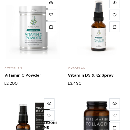
CYTOPLAN
CYTOPLAN
Vitamin C Powder
Vitamin D3 & K2 Spray
L
2,200
L
3,490
LEXONI
MË