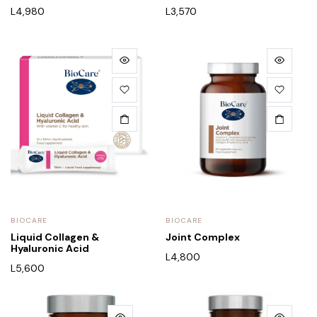
L
4,980
L
3,570
BIOCARE
BIOCARE
Liquid Collagen &
Joint Complex
Hyaluronic Acid
L
4,800
L
5,600