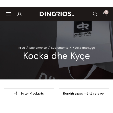
Biomagnetë
Enë dhe aksesorë
Pre dhe probiotikë
0
Kreu
/
Suplemente
/
Suplemente
/
Kocka dhe Kyçe
Kocka dhe Kyçe
Filter Products