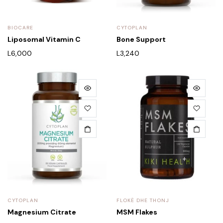
BIOCARE
CYTOPLAN
Liposomal Vitamin C
Bone Support
L
6,000
L
3,240
CYTOPLAN
FLOKË DHE THONJ
Magnesium Citrate
MSM Flakes