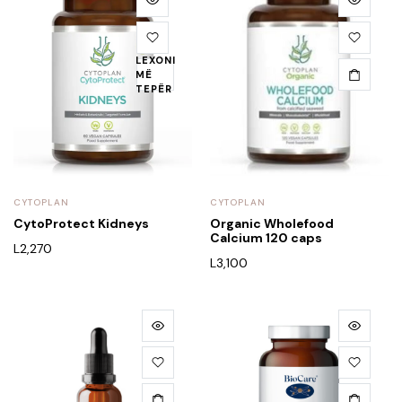
LEXONI
MË
TEPËR
CYTOPLAN
CYTOPLAN
CytoProtect Kidneys
Organic Wholefood
Calcium 120 caps
L
2,270
L
3,100