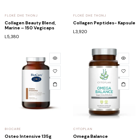
FLOKË DHE THONJ
FLOKË DHE THONJ
Collagen Beauty Blend,
Collagen Peptides- Kapsule
Marine – 150 Vegicaps
L
3,920
L
5,380
BIOCARE
CYTOPLAN
Osteo Intensive 135g
Omega Balance