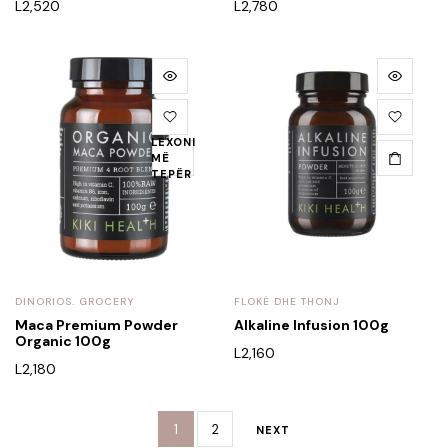
L
2,520
L
2,780
LEXONI
MË
TEPËR
DINORIOS. GROCERY
FLOKË DHE THONJ
Maca Premium Powder
Alkaline Infusion 100g
Organic 100g
L
2,160
L
2,180
1
2
NEXT