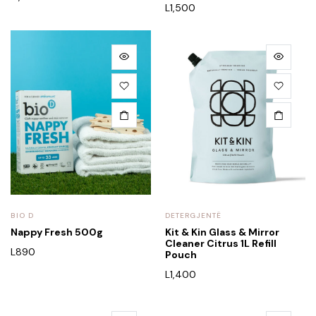
L
1,500
BIO D
DETERGJENTË
Nappy Fresh 500g
Kit & Kin Glass & Mirror
Cleaner Citrus 1L Refill
L
890
Pouch
L
1,400