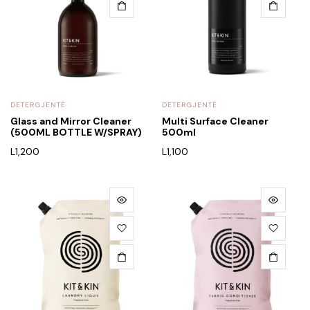
DETERGJENTË
DETERGJENTË
Glass and Mirror Cleaner
Multi Surface Cleaner
(500ML BOTTLE W/SPRAY)
500ml
L
1,200
L
1,100