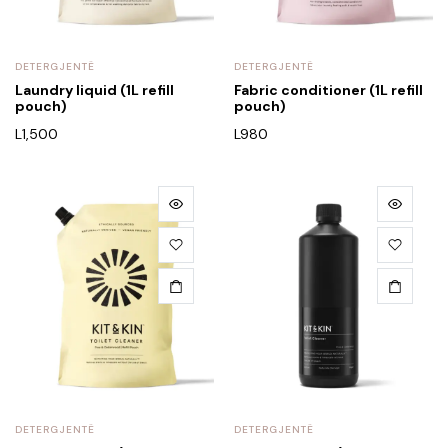
DETERGJENTË
DETERGJENTË
Laundry liquid (1L refill
Fabric conditioner (1L refill
pouch)
pouch)
L
1,500
L
980
DETERGJENTË
DETERGJENTË