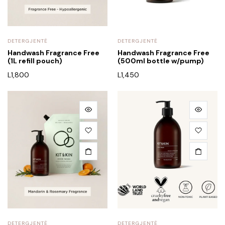
DETERGJENTË
DETERGJENTË
Handwash Fragrance Free
Handwash Fragrance Free
(1L refill pouch)
(500ml bottle w/pump)
L
1,800
L
1,450
DETERGJENTË
DETERGJENTË