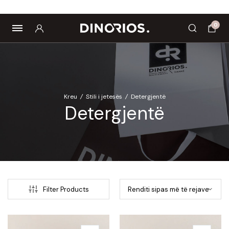
Biomagnetë
Enë dhe aksesorë
Pre dhe probiotikë
0
Kreu
/
Stili i jetesës
/
Detergjentë
Detergjentë
Filter Products