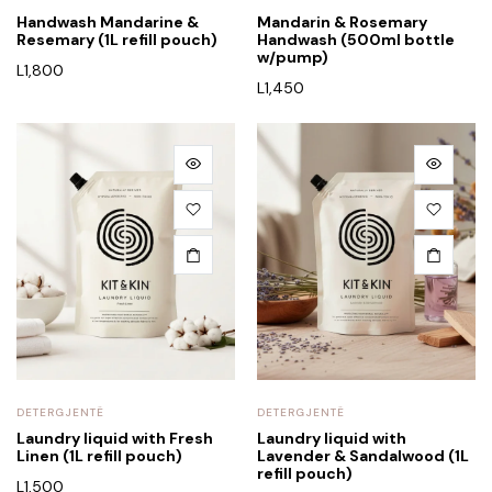
Handwash Mandarine &
Mandarin & Rosemary
Resemary (1L refill pouch)
Handwash (500ml bottle
w/pump)
L
1,800
L
1,450
DETERGJENTË
DETERGJENTË
Laundry liquid with Fresh
Laundry liquid with
Linen (1L refill pouch)
Lavender & Sandalwood (1L
refill pouch)
L
1,500