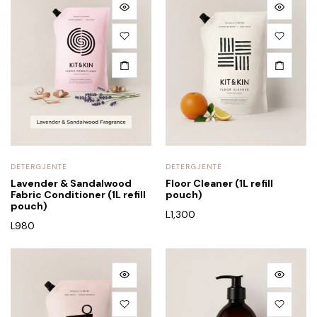
DETERGJENTË
DETERGJENTË
Lavender & Sandalwood
Floor Cleaner (1L refill
Fabric Conditioner (1L refill
pouch)
pouch)
L
1,300
L
980