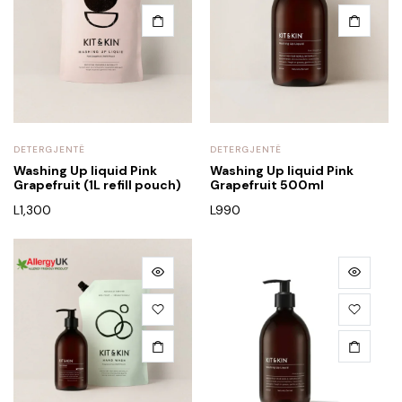
DETERGJENTË
DETERGJENTË
Washing Up liquid Pink
Washing Up liquid Pink
Grapefruit (1L refill pouch)
Grapefruit 500ml
L
1,300
L
990