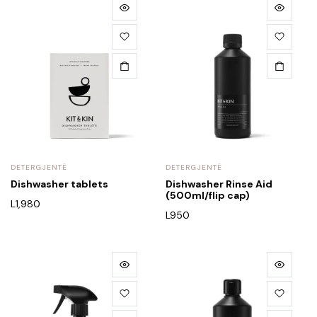
DETERGJENTË
DETERGJENTË
Dishwasher tablets
Dishwasher Rinse Aid
(500ml/flip cap)
L
1,980
L
950