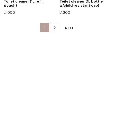
Toilet cleaner (1L refill
Toilet cleaner (1L bottle
pouch)
w/child resistant cap)
L
1,000
L
1,200
1
2
NEXT
Rreth Nesh
Etika jonë
Program besnikërie