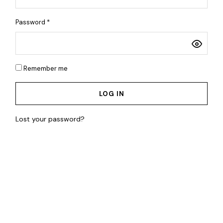
Password
*
Your
thro
Remember me
othe
LOG IN
Lost your password?
Rreth Nesh