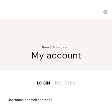
utropics
Biomagnetë
Enë dhe aksesorë
Pre dhe probiotikë
0
Kreu
/
My account
My account
LOGIN
REGISTER
Username or email address
*
Emai