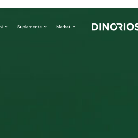
ke-up
Nutropics
Biomagnetë
Enë dhe aksesorë
Pre dhe pr
bi
Suplemente
Markat