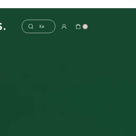
obiotikë
0