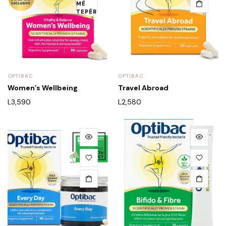
MË
TEPËR
OPTIBAC
OPTIBAC
Women’s Wellbeing
Travel Abroad
L
3,590
L
2,580