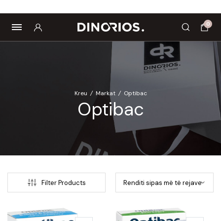
Biomagnetë
Enë dhe aksesorë
Pre dhe probiotikë
0
Kreu
/
Markat
/
Optibac
Optibac
Filter Products