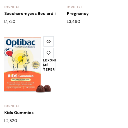
IMUNITET
IMUNITET
Saccharomyces Boulardii
Pregnancy
L
1,720
L
3,490
LEXONI
MË
TEPËR
IMUNITET
Kids Gummies
L
2,820