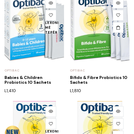
LEXONI
MË
TEPËR
OPTIBAC
OPTIBAC
Babies & Children
Bifido & Fibre Probiotics 10
Probiotics 10 Sachets
Sachets
L
1,410
L
1,810
LEXONI