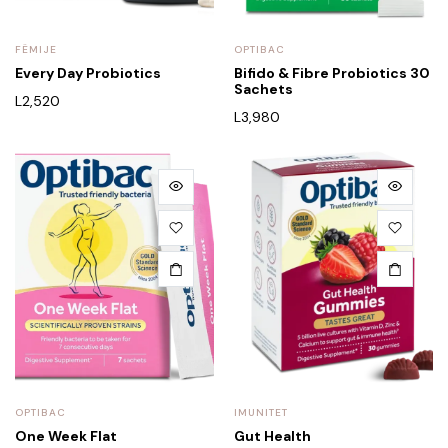
FËMIJE
OPTIBAC
Every Day Probiotics
Bifido & Fibre Probiotics 30
Sachets
L
2,520
L
3,980
OPTIBAC
IMUNITET
One Week Flat
Gut Health