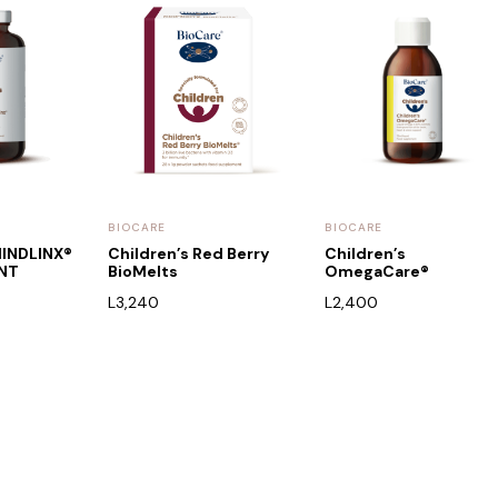
BIOCARE
BIOCARE
MINDLINX®
Children’s Red Berry
Children’s
NT
BioMelts
OmegaCare®
L
3,240
L
2,400