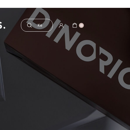
aksesorë
Pre dhe probiotikë
0