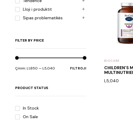
Tendencë
Lloji i produktit
Sipas problematikës
FILTER BY PRICE
BIOCARE
CHILDREN’S 
Çmim:
L1,850
—
L5,040
FILTROJI
MULTINUTRIE
L
5,040
PRODUCT STATUS
In Stock
On Sale