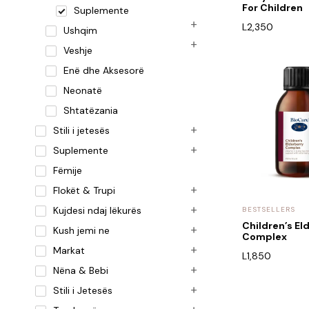
For Children
Suplemente
L
2,350
Ushqim
Veshje
Enë dhe Aksesorë
Neonatë
Shtatëzania
Stili i jetesës
Suplemente
Fëmije
Flokët & Trupi
Kujdesi ndaj lëkurës
BESTSELLERS
Children’s El
Kush jemi ne
Complex
Markat
L
1,850
Nëna & Bebi
Stili i Jetesës