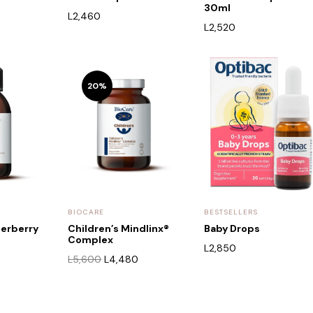
30ml
L
2,460
L
2,520
20%
BIOCARE
BESTSELLERS
derberry
Children’s Mindlinx®
Baby Drops
Complex
L
2,850
L
5,600
L
4,480