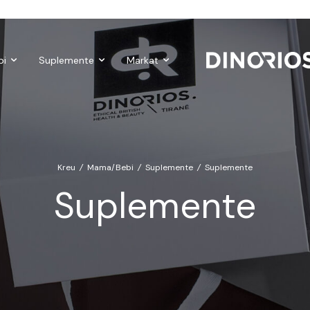
Gift Cards
Make-up
Nutropics
Biomagnetë
Enë dhe 
bi
Suplemente
Markat
Kreu
/
Mama/Bebi
/
Suplemente
/
Suplemente
Suplemente