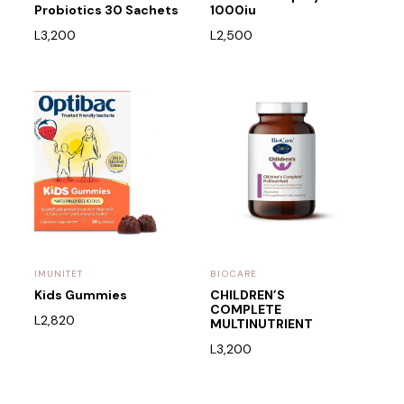
Probiotics 30 Sachets
1000iu
L
3,200
L
2,500
IMUNITET
BIOCARE
Kids Gummies
CHILDREN’S
COMPLETE
L
2,820
MULTINUTRIENT
L
3,200