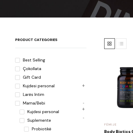
PRODUCT CATEGORIES
Best Selling
Çokollata
Gift Card
Kujdesi personal
Larës Intim
Mama/Bebi
Kujdesi personal
Suplemente
FËMIJE
Probiotikë
Body Biotics