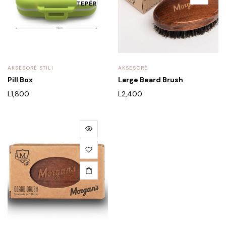
TEPËR
AKSESORË STILI
AKSESORË
Pill Box
Large Beard Brush
L
1,800
L
2,400