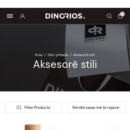
opics
Biomagnetë
Enë dhe aksesorë
Pre dhe probiotikë
0
Kreu
/
Stili i jetesës
/
Aksesorë stili
Aksesorë stili
Filter Products