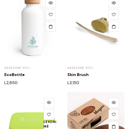
AKSESORË STILI
AKSESORË STILI
EcoBottle
Skin Brush
L
2,850
L
3,150
LEXONI
MË