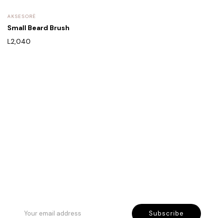
AKSESORË
Small Beard Brush
L
2,040
Rreth Nesh
Etika jonë
Program besnikërie
Subscribe