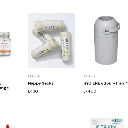
FËMIJE
FËMIJE
E
Nappy Sacks
HYGIENE odour-trap™
ange
L
430
L
7,400