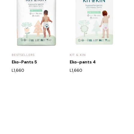
BESTSELLERS
KIT & KIN
Eko-Pants 5
Eko-pants 4
L
1,660
L
1,660