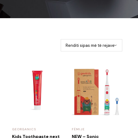
GEORGANICS
FËMIJE
Kids Toothpaste next
NEW – Sonic