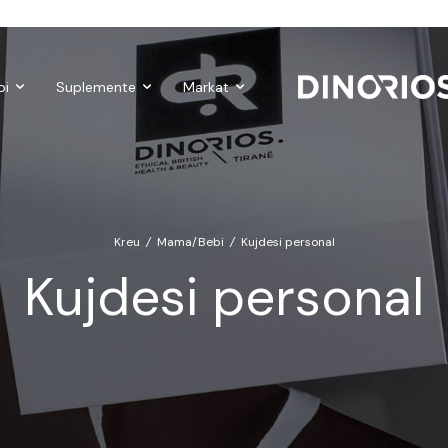
Gift Cards
Make-up
Nutropics
Biomagnetë
Enë dhe ak
bi
Suplemente
Markat
Kreu
/
Mama/Bebi
/
Kujdesi personal
Kujdesi personal