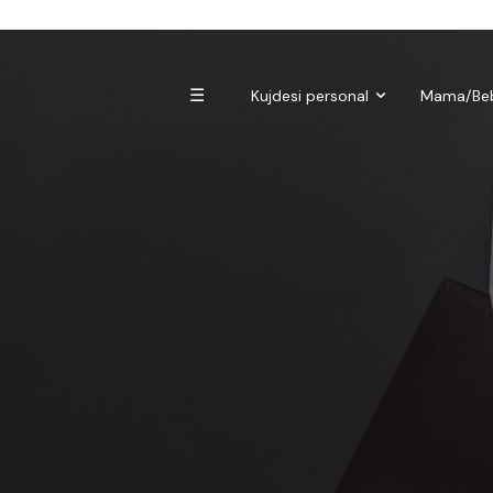
Biomagnetë
Enë dhe aksesorë
Pre dhe probiotikë
☰
Kujdesi personal
Mama/Be