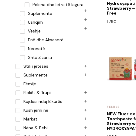
Hydroxyapati
Pelena dhe letra të lagura
Strawberry – 
Free
Suplemente
L
790
Ushqim
Veshje
Enë dhe Aksesorë
Neonatë
Shtatëzania
Stili i jetesës
Suplemente
Fëmije
Flokët & Trupi
Kujdesi ndaj lëkurës
FËMIJE
Kush jemi ne
NEW Fluoride
Toothpaste fo
Markat
Strawberry w
Nëna & Bebi
HYDROXYAPA