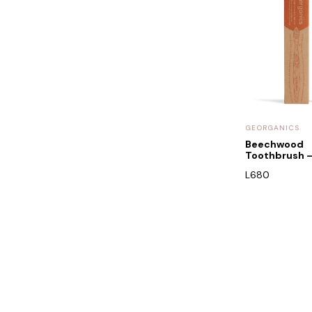
GEORGANICS
Beechwood
Toothbrush –
L
680