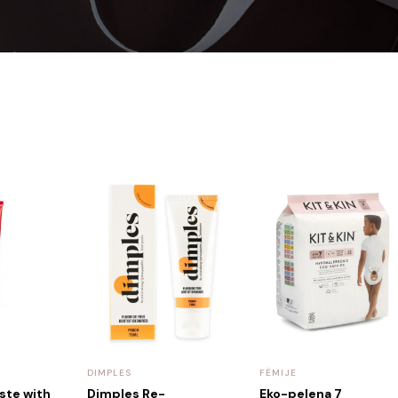
DIMPLES
FËMIJE
ste with
Dimples Re-
Eko-pelena 7