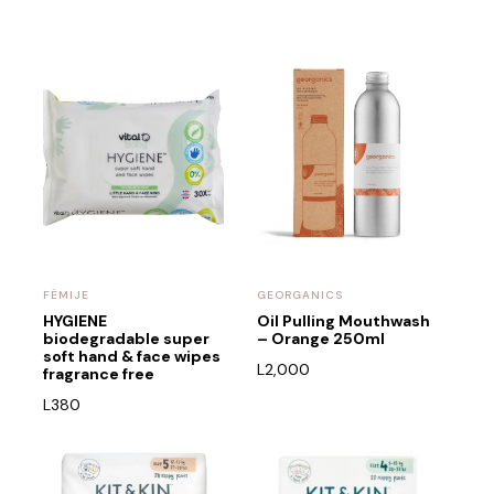
FËMIJE
GEORGANICS
HYGIENE
Oil Pulling Mouthwash
biodegradable super
– Orange 250ml
soft hand & face wipes
L
2,000
fragrance free
L
380