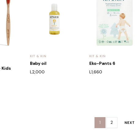
KIT & KIN
KIT & KIN
Baby oil
Eko-Pants 6
 Kids
L
2,000
L
1,660
1
2
NEXT