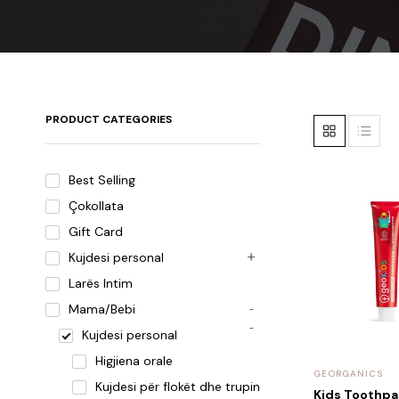
PRODUCT CATEGORIES
Best Selling
Çokollata
Gift Card
Kujdesi personal
Larës Intim
Mama/Bebi
Kujdesi personal
Higjiena orale
GEORGANICS
Kujdesi për flokët dhe trupin
Kids Toothpa