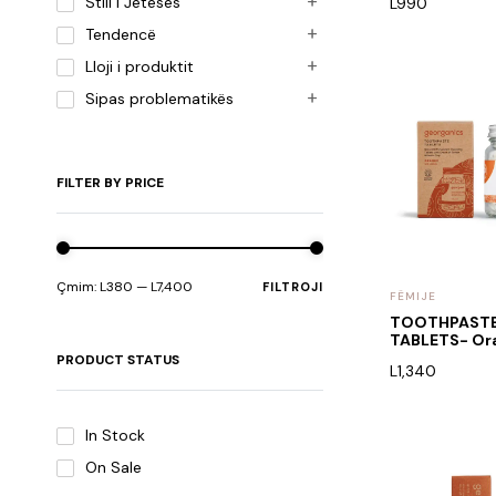
Stili i Jetesës
L
990
Tendencë
Lloji i produktit
Sipas problematikës
FILTER BY PRICE
Çmim:
L380
—
L7,400
FILTROJI
FËMIJE
TOOTHPAST
TABLETS- Or
PRODUCT STATUS
L
1,340
In Stock
On Sale