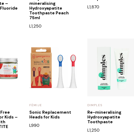
te –
mineralising
L
1,870
Fluoride
Hydroxyapatite
Toothpaste Peach
75ml
L
1,250
FËMIJE
DIMPLES
 Free
Sonic Replacement
Re-mineralising
r Kids –
Heads for Kids
Hydroxyapatite
ith
Toothpaste
L
990
TITE
L
1,250