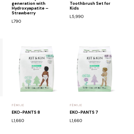
generation with
Toothbrush Set for
Hydroxyapatite –
Kids
Strawberry
L
5,990
L
790
FËMIJE
FËMIJE
EKO-PANTS 8
EKO-PANTS 7
L
1,660
L
1,660