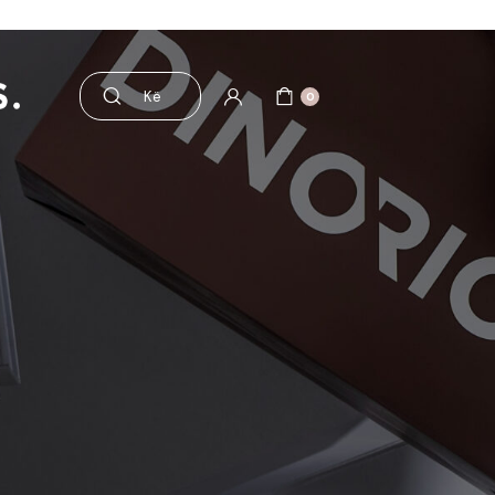
sesorë
Pre dhe probiotikë
0