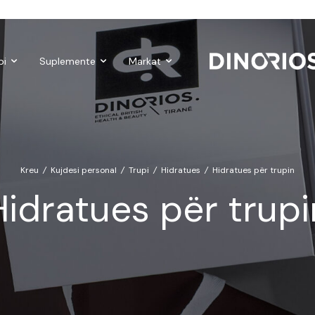
Gift Cards
Make-up
Nutropics
Biomagnetë
Enë dhe aks
bi
Suplemente
Markat
Kreu
/
Kujdesi personal
/
Trupi
/
Hidratues
/
Hidratues për trupin
Hidratues për trupi