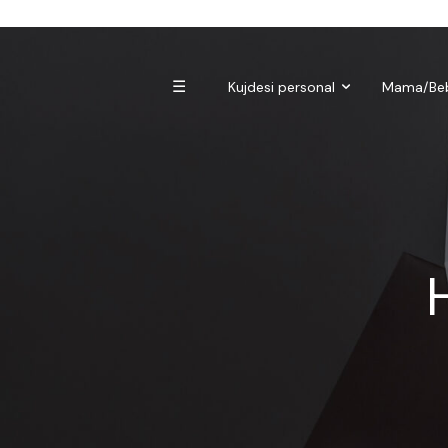
Biomagnetë
Enë dhe aksesorë
Pre dhe probiotikë
☰
Kujdesi personal
Mama/Be