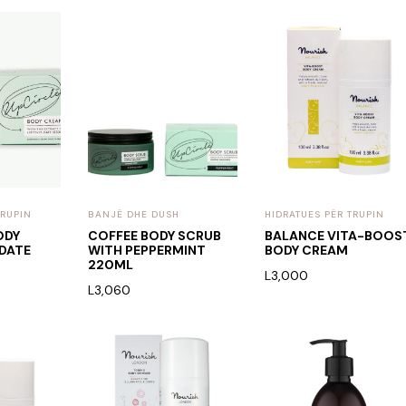
TRUPIN
BANJË DHE DUSH
HIDRATUES PËR TRUPIN
ODY
COFFEE BODY SCRUB
BALANCE VITA-BOOS
DATE
WITH PEPPERMINT
BODY CREAM
220ML
L
3,000
L
3,060