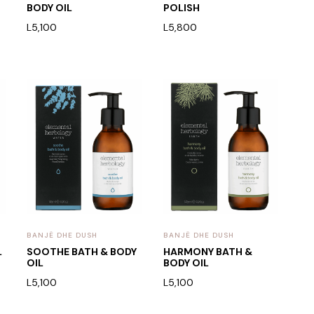
BODY OIL
POLISH
L
5,100
L
5,800
BANJË DHE DUSH
BANJË DHE DUSH
L
SOOTHE BATH & BODY
HARMONY BATH &
OIL
BODY OIL
L
5,100
L
5,100