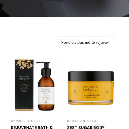
BANJË DHE DUSH
BANJË DHE DUSH
REJUVENATE BATH &
ZEST SUGAR BODY