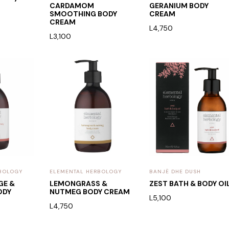
l
CARDAMOM
GERANIUM BODY
SMOOTHING BODY
CREAM
CREAM
L
4,750
L
3,100
BOLOGY
ELEMENTAL HERBOLOGY
BANJË DHE DUSH
GE &
LEMONGRASS &
ZEST BATH & BODY OI
ODY
NUTMEG BODY CREAM
L
5,100
L
4,750