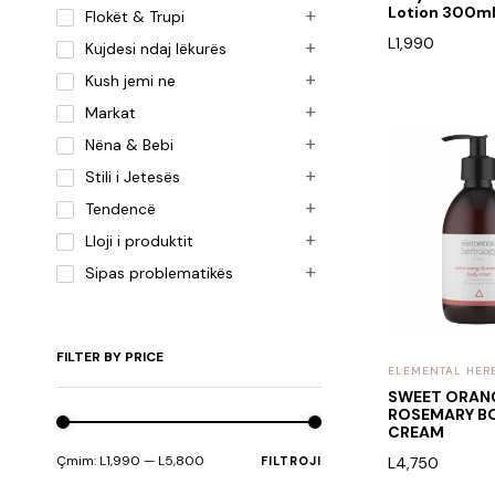
Lotion 300m
Flokët & Trupi
L
1,990
Kujdesi ndaj lëkurës
Kush jemi ne
Markat
Nëna & Bebi
Stili i Jetesës
Tendencë
Lloji i produktit
Sipas problematikës
FILTER BY PRICE
ELEMENTAL HER
SWEET ORAN
ROSEMARY B
CREAM
Çmim:
L1,990
—
L5,800
FILTROJI
L
4,750