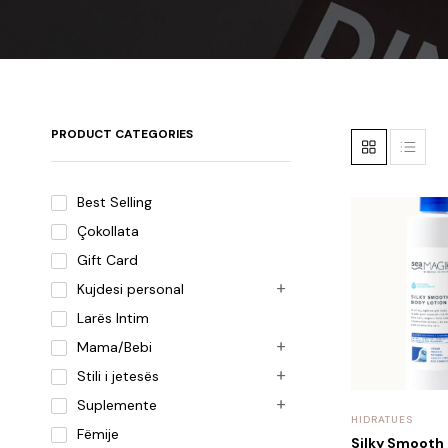
PRODUCT CATEGORIES
Best Selling
Çokollata
Gift Card
Kujdesi personal
Larës Intim
Mama/Bebi
Stili i jetesës
Suplemente
HIDRATUES
Fëmije
Silky Smooth