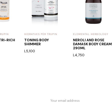
TRUPIN
HIDRATUES PËR TRUPIN
ELEMENTAL HERBOLOGY
RI-RICH
TONING BODY
NEROLI AND ROSE
SHIMMER
DAMASK BODY CREAM
290ML
L
5,100
L
4,750