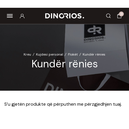
utropics
Biomagnetë
Enë dhe aksesorë
Pre dhe probiotikë
0
Kreu
/
Kujdesi personal
/
Flokët
/
Kundër rënies
Kundër rënies
S’u gjetën produkte që përputhen me përzgjedhjen tuaj.