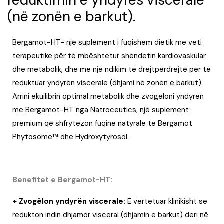
reduktimin e yndyrës viscerale
(në zonën e barkut).
Bergamot-HT- një suplement i fuqishëm dietik me veti
terapeutike për të mbështetur shëndetin kardiovaskular
dhe metabolik, dhe me një ndikim të drejtpërdrejtë për të
reduktuar yndyrën viscerale (dhjami në zonën e barkut).
Arrini ekuilibrin optimal metabolik dhe zvogëloni yndyrën
me Bergamot-HT nga Natroceutics, një suplement
premium që shfrytëzon fuqinë natyrale të Bergamot
Phytosome™️ dhe Hydroxytyrosol.
Benefitet e Bergamot-HT:
+ Zvogëlon yndyrën viscerale:
E vërtetuar klinikisht se
redukton indin dhjamor visceral (dhjamin e barkut) deri në