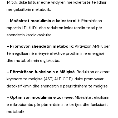
14.5%, duke luftuar edhe yndyrën më kokëfortë të lidhur
me çekuilibrin metabolik.
+
Mbështet modulimin e kolesterolit:
Përmirëson
raportin LDL/HDL dhe redukton kolesterolin total për
shëndetin kardiovaskular.
+ Promovon shëndetin metabolik
: Aktivizon AMPK për
të rregulluar në mënyrë efektive prodhimin e energjisë
dhe metabolizmin e glukozës.
+ Përmirëson funksionin e Mëlçisë
: Redukton enzimat
kryesore të mëlçisë (AST, ALT, GGT), duke promovuar
detoksifikimin dhe shëndetin e përgjithshëm të mëlçisë.
+ Optimizon modulimin e zorrëve:
Mbështet ekuilibrin
e mikrobiomës për përmirësimin e tretjes dhe funksionit
metabolik