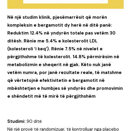
Në një studim klinik, pjesëmarrësit që morën
kompleksin e bergamotit dy herë në ditë panë:
Reduktim 12.4% në yndyrën totale pas vetëm 30
ditësh. Rënie me 5.4% e kolesterolit LDL
(kolesteroli ‘i keq’). Rënie 7.5% në nivelet e
përgjithshme të kolesterolit. 14.8% përmirësim në
metabolizmin e sheqerit në gjak. Këto nuk janë
vetëm numra, por janë rezultate reale, të matshme
që vërtetojnë efektivitetin e bergamotit në
mbështetjen e humbjes së yndyrës dhe promovimin
e shëndetit më të mirë të përgjithshëm
Studimi:
90 ditë
Në një provë të randomizuar, të kontrolluar nga placebo