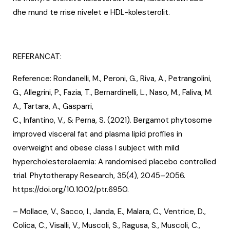
dhe mund të rrisë nivelet e HDL-kolesterolit.
REFERANCAT:
Reference: Rondanelli, M., Peroni, G., Riva, A., Petrangolini,
G., Allegrini, P., Fazia, T., Bernardinelli, L., Naso, M., Faliva, M.
A., Tartara, A., Gasparri,
C., Infantino, V., & Perna, S. (2021). Bergamot phytosome
improved visceral fat and plasma lipid profiles in
overweight and obese class I subject with mild
hypercholesterolaemia: A randomised placebo controlled
trial. Phytotherapy Research, 35(4), 2045–2056.
https://doi.org/10.1002/ptr.6950.
– Mollace, V., Sacco, I., Janda, E., Malara, C., Ventrice, D.,
Colica, C., Visalli, V., Muscoli, S., Ragusa, S., Muscoli, C.,