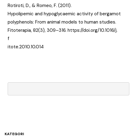
Rotiroti, D., & Romeo, F. (2011).
Hypolipemic and hypoglycaemic activity of bergamot
polyphenols: From animal models to human studies.
Fitoterapia, 82(3), 309–316. https://doi.org/10.1016/j.
f
itote.2010.10.014
KATEGORI