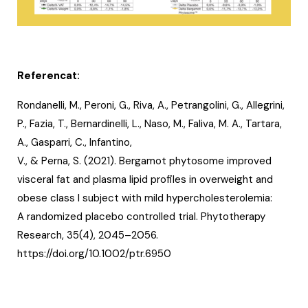
Referencat:
Rondanelli, M., Peroni, G., Riva, A., Petrangolini, G., Allegrini,
P., Fazia, T., Bernardinelli, L., Naso, M., Faliva, M. A., Tartara,
A., Gasparri, C., Infantino,
V., & Perna, S. (2021). Bergamot phytosome improved
visceral fat and plasma lipid profiles in overweight and
obese class I subject with mild hypercholesterolemia:
A randomized placebo controlled trial. Phytotherapy
Research, 35(4), 2045–2056.
https://doi.org/10.1002/ptr.6950