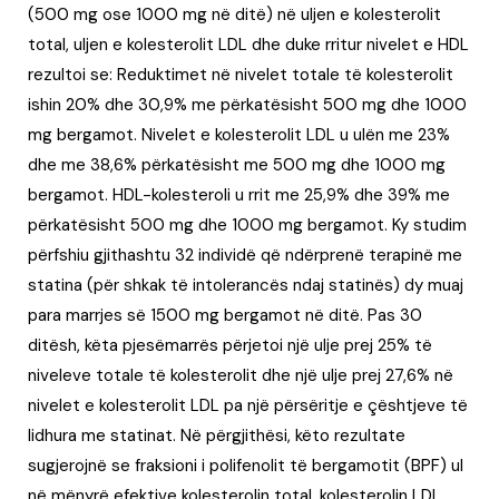
(500 mg ose 1000 mg në ditë) në uljen e kolesterolit
total, uljen e kolesterolit LDL dhe duke rritur nivelet e HDL
rezultoi se: Reduktimet në nivelet totale të kolesterolit
ishin 20% dhe 30,9% me përkatësisht 500 mg dhe 1000
mg bergamot. Nivelet e kolesterolit LDL u ulën me 23%
dhe me 38,6% përkatësisht me 500 mg dhe 1000 mg
bergamot. HDL-kolesteroli u rrit me 25,9% dhe 39% me
përkatësisht 500 mg dhe 1000 mg bergamot. Ky studim
përfshiu gjithashtu 32 individë që ndërprenë terapinë me
statina (për shkak të intolerancës ndaj statinës) dy muaj
para marrjes së 1500 mg bergamot në ditë. Pas 30
ditësh, këta pjesëmarrës përjetoi një ulje prej 25% të
niveleve totale të kolesterolit dhe një ulje prej 27,6% në
nivelet e kolesterolit LDL pa një përsëritje e çështjeve të
lidhura me statinat. Në përgjithësi, këto rezultate
sugjerojnë se fraksioni i polifenolit të bergamotit (BPF) ul
në mënyrë efektive kolesterolin total, kolesterolin LDL