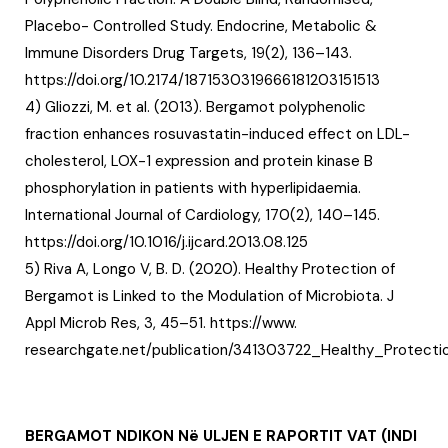
Placebo- Controlled Study. Endocrine, Metabolic &
Immune Disorders Drug Targets, 19(2), 136–143.
https://doi.org/10.2174/1871530319666181203151513
4) Gliozzi, M. et al. (2013). Bergamot polyphenolic
fraction enhances rosuvastatin-induced effect on LDL-
cholesterol, LOX-1 expression and protein kinase B
phosphorylation in patients with hyperlipidaemia.
International Journal of Cardiology, 170(2), 140–145.
https://doi.org/10.1016/j.ijcard.2013.08.125
5) Riva A, Longo V, B. D. (2020). Healthy Protection of
Bergamot is Linked to the Modulation of Microbiota. J
Appl Microb Res, 3, 45–51. https://www.
researchgate.net/publication/341303722_Healthy_Protec
BERGAMOT NDIKON Në ULJEN E RAPORTIT VAT (INDI