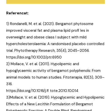
Referencat:
1) Rondanelli, M. et al. (2021). Bergamot phytosome
improved visceral fat and plasma lipid profi les in
overweight and obese class I subject with mild
hypercholesterolaemia: A randomised placebo controlled
trial. Phytotherapy Research, 35(4), 2045–2056.
https://doi.org/10.1002/ptr.6950
2) Mollace, V. et al. (2011). Hypolipemic and
hypoglycaemic activity of bergamot polyphenols: From
animal models to human studies. Fitoterapia, 82(3), 309–
316.
https://doi.org/10.1016/j.fi tote.2010.10.014
3)Mollace, V. et al. (2019). Hypoglycemic and Hypolipemic
Effects of a New Lecithin Formulation of Bergamot
Polyphenolic Fraction: A Double Blind, Randomised,