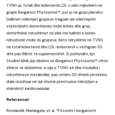
TVSH-ja, totali dhe kolesteroli LDL u ulën ndjeshëm në
grupin Bergamot Phytosome™, por jo në grupi placebo.
Dallimet ndërmjet grupeve treguan një ndërveprim
statistikisht domethënës midis kohës dhe grup,
domethënë ndryshimet në pikë me kalimin e kohës
ndryshonin midis dy grupeve. Këto ndryshime në TVSH,
në total kolesteroli dhe LDL-kolesteroli u vëzhguan 30
ditë pas fillimit të suplementimit. Si përfundim, kjo
Studimi klinik jep dëshmi se Bergamot Phytosome™ ofron
efekte të dobishme, si ulja e TVSH-së dhe modulimi i
ndryshimeve metabolike, pas vetëm 30 ditësh plotësimi,
duke rezultuar në një shumë premtuese mbrojtjen e
shëndetit kardiovaskular.
Referencat:
Rondanelli, Mariangela, et al. “Fitozomi i bergamotit