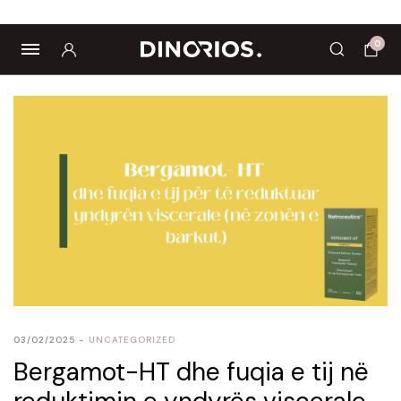
Biomagnetë
Enë dhe aksesorë
Pre dhe probiotikë
0
03/02/2025
UNCATEGORIZED
Bergamot-HT dhe fuqia e tij në