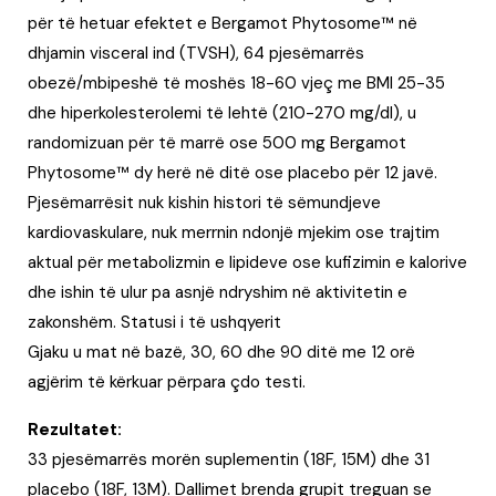
për të hetuar efektet e Bergamot Phytosome™ në
dhjamin visceral ind (TVSH), 64 pjesëmarrës
obezë/mbipeshë të moshës 18-60 vjeç me BMI 25-35
dhe hiperkolesterolemi të lehtë (210-270 mg/dl), u
randomizuan për të marrë ose 500 mg Bergamot
Phytosome™ dy herë në ditë ose placebo për 12 javë.
Pjesëmarrësit nuk kishin histori të sëmundjeve
kardiovaskulare, nuk merrnin ndonjë mjekim ose trajtim
aktual për metabolizmin e lipideve ose kufizimin e kalorive
dhe ishin të ulur pa asnjë ndryshim në aktivitetin e
zakonshëm. Statusi i të ushqyerit
Gjaku u mat në bazë, 30, 60 dhe 90 ditë me 12 orë
agjërim të kërkuar përpara çdo testi.
Rezultatet:
33 pjesëmarrës morën suplementin (18F, 15M) dhe 31
placebo (18F, 13M). Dallimet brenda grupit treguan se