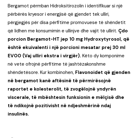
Bergamot përmban Hidroksitirozolin i identifikuar si një
përbërës kryesor i energjisë që gjendet tek ulliri,
përgjegjës për disa përfitime promovuese të shëndetit
që lidhen me konsumimin e ullinjve dhe vajit të ullirit.
Çdo
porcion Bergamot-HT jep 10 mg Hydroxytyrosol, që
është ekuivalenti i një porcioni mesatar prej 30 ml
EVOO (Vaj ulliri ekstra i virgjër).
Këto dy komponime
në vete ofrojnë përfitime të jashtëzakonshme
shëndetësore. Kur kombinohen,
Flavonoidet që gjenden
në bergamot kanë aftësinë të përmirësojnë
raportet e kolesterolit, të zvogëlojnë yndyrën
viscerale, të mbështesin funksionin e mëlçisë dhe
të ndikojnë pozitivisht në ndjeshmërinë ndaj
insulinës.