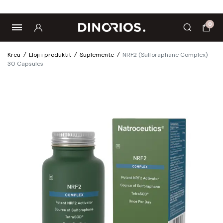
cs
Biomagnetë
Enë dhe aksesorë
Pre dhe probiotikë
0
Kreu
/
Lloji i produktit
/
Suplemente
/
NRF2 (Sulforaphane Complex)
30 Capsules