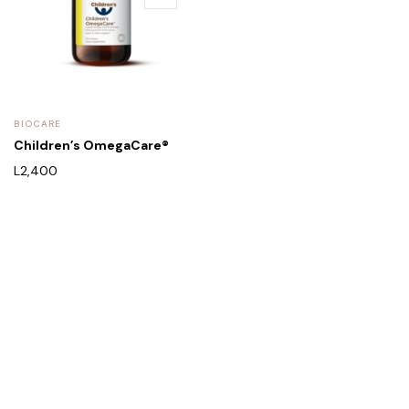
BIOCARE
Children’s OmegaCare®
L
2,400
Rreth Nesh
Etika jonë
Program besnikërie