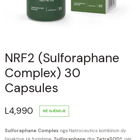
NRF2 (Sulforaphane
Complex) 30
Capsules
L
4,990
NË GJËNDJE
Sulforaphane Complex
nga Natroceutics kombinon dy
bioaktive të fuqishme,
Sulforaphane
dhe
TetraSOD®
, për