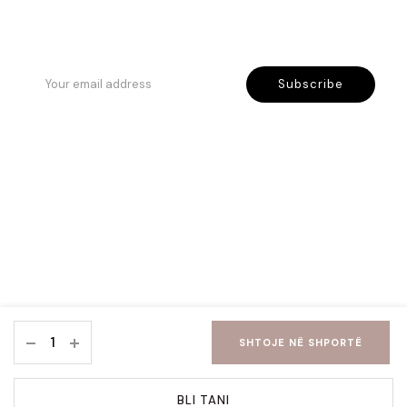
Subscribe
Privacy Policy & Terms & Conditions
Copyright @2025, DINORIOS. All rights reserved. By
FutureBlock.al
SHTOJE NË SHPORTË
BLI TANI