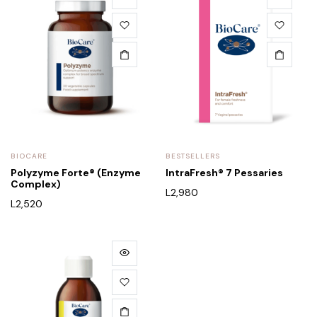
BIOCARE
BESTSELLERS
Polyzyme Forte® (Enzyme
IntraFresh® 7 Pessaries
Complex)
L
2,980
L
2,520