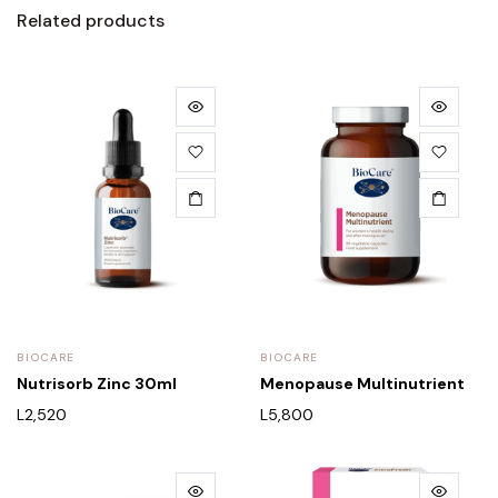
Related products
BIOCARE
BIOCARE
Nutrisorb Zinc 30ml
Menopause Multinutrient
L
2,520
L
5,800