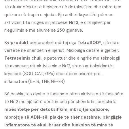
të ofruar efekte të fuqishme në detoksifikim dhe mbrojtjen
qelizore në trupin e njeriut. Kjo arrihet kryesisht përmes
aktivizimit të rrugës sinjalizuese
Nrf2
, e cila njihet për
rregullimin e më shumë se 250 gjeneve.
Ky produkt
përforcohet më tej nga
TetraSOD®
, një risi e
vërtetë në shëndetin e njeriut, Mikroalga detare e gjelbër,
Tetraselmis chuii
, e patentuar dhe e ngrirë me teknologji
të avancuar, rrit aktivizimin e Nrf2, shton antioksidantët
kryesorë (SOD, CAT, GPx) dhe ul biomarkerët pro-
inflamatorë (IL-1B, TNF, NF-kB).
Së bashku, kjo dyshe e fuqishme ofron aktivizim të fuqishëm
të Nrf2 me një sërë përfitimesh për shëndetin, përfshirë:
mbështetje për detoksifikim, mbrojtje qelizore,
mbrojtje të ADN-së, plakje të shëndetshme, përgjigje
inflamatore të ekuilibruar dhe funksion të mirë të