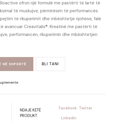
ioactive ofron një formulë me pastërti të lartë të
aksimal të muskujve, përmirësim të performancës
pejtim të rikuperimit dhe mbështetje njohëse, falë
ë avancuar Creavitalis®. Kreatinë me pastërti të
ujve, performancën, rikuperimin dhe mbështetjen
BLI TANI
E NË SHPORTË
uplemente
Facebook
Twitter
NDAJE KËTË
PRODUKT:
Linkedin