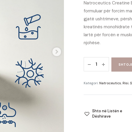
Natroceutics Creatine B
formuluar për forcim m
gjatë ushtrimeve, përsh
kreatinës monohidrate t
lartë për forcën e musk
njohëse.
SHTOJ
Kategori:
Natroceutics
,
Risi
,
S
Shto në Listën e
Dëshirave