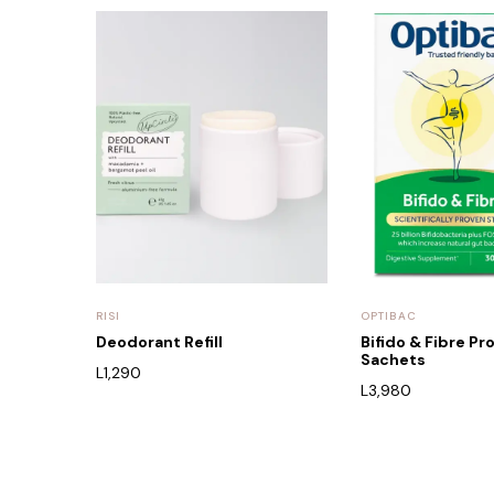
RISI
OPTIBAC
Deodorant Refill
Bifido & Fibre Pr
Sachets
L
1,290
L
3,980