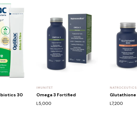
IMUNITET
NATROCEUTICS
obiotics 30
Omega 3 Fortified
Glutathion
L
5,000
L
7,200