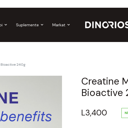
Gift Cards
Make-up
Nutropics
Biomagnetë
Enë dhe ak
bi
Suplemente
Markat
 Bioactive 240g
Creatine 
Bioactive
L
3,400
N