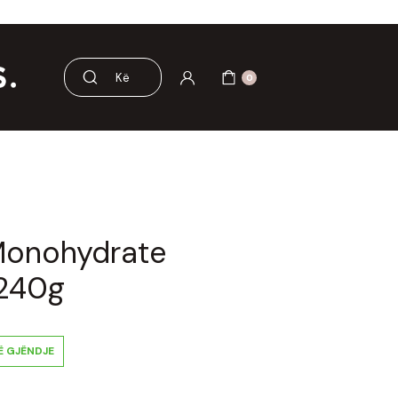
sesorë
Pre dhe probiotikë
0
Monohydrate
 240g
Ë GJËNDJE