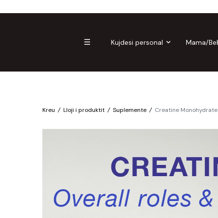
Biomagnetë
Enë dhe aksesorë
Pre dhe probiotikë
☰
Kujdesi personal
Mama/Be
Kreu
/
Lloji i produktit
/
Suplemente
/
Creatine Monohydrate