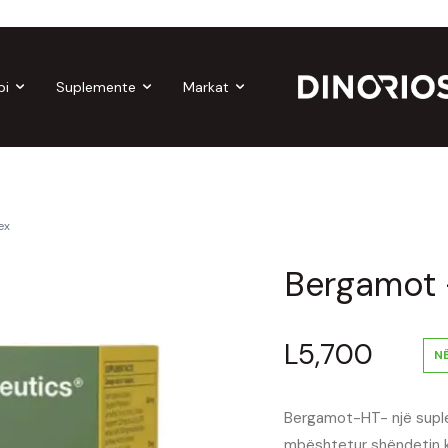
Gift Cards
Make-up
Nutropics
Biomagnetë
Enë dh
bi
Suplemente
Markat
ex
Bergamot 
L
5,700
N
Bergamot-HT-
një supl
mbështetur shëndetin k