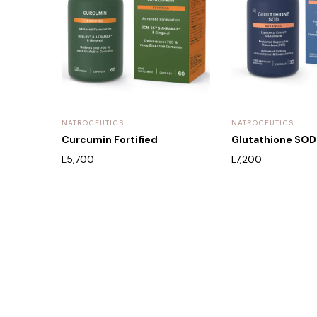
NATROCEUTICS
NATROCEUTICS
Curcumin Fortified
Glutathione SO
L
5,700
L
7,200