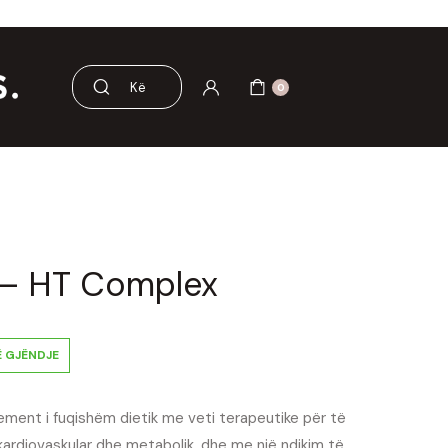
e aksesorë
Pre dhe probiotikë
0
– HT Complex
Ë GJËNDJE
ement i fuqishëm dietik me veti terapeutike për të
ardiovaskular dhe metabolik, dhe me një ndikim të