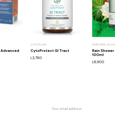
CYTOPLAN
PARFUME NICH
D Advanced
CytoProtect GI Tract
Rain Shower
100ml
L
3,780
L
9,900