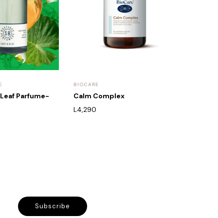
E
BIOCARE
 Leaf Parfume-
Calm Complex
L
4,290
Subscribe