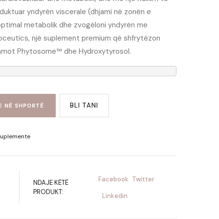
eduktuar yndyrën viscerale (dhjami në zonën e
in optimal metabolik dhe zvogëloni yndyrën me
ceutics, një suplement premium që shfrytëzon
gamot Phytosome™️ dhe Hydroxytyrosol.
BLI TANI
E NË SHPORTË
uplemente
Facebook
Twitter
NDAJE KËTË
PRODUKT:
Linkedin