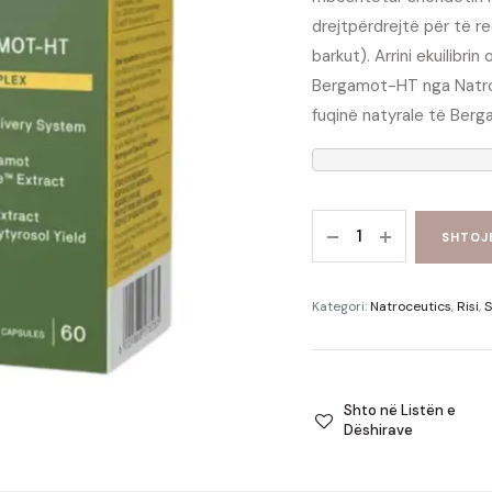
drejtpërdrejtë për të r
barkut).
Arrini ekuilibr
Bergamot-HT nga Natro
fuqinë natyrale të Ber
SHTOJ
Kategori:
Natroceutics
,
Risi
,
S
Shto në Listën e
Dëshirave